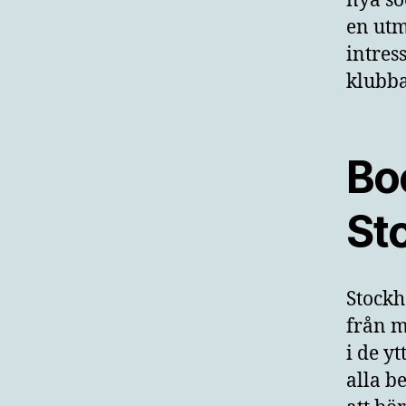
nya so
en utm
intress
klubba
Boe
St
Stockh
från m
i de y
alla b