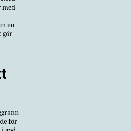
iv med
lm en
t gör
t
oggrann
nde för
 i god