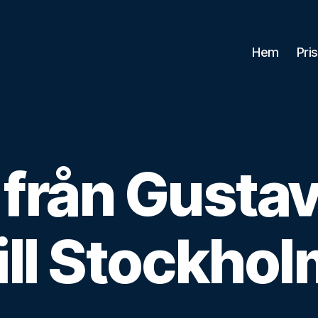
Hem
Pri
a från Gusta
ill Stockho