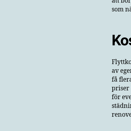
att bö
som nä
Kos
Flyttk
av ege
få fle
priser
för ev
städni
renove