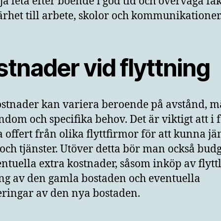
rja leta efter boende i god tid och överväga fa
rhet till arbete, skolor och kommunikationer
tnader vid flyttning
ostnader kan variera beroende på avstånd, 
ndom och specifika behov. Det är viktigt att i 
ra offert från olika flyttfirmor för att kunna j
 och tjänster. Utöver detta bör man också bud
entuella extra kostnader, såsom inköp av flytt
ng av den gamla bostaden och eventuella
ringar av den nya bostaden.