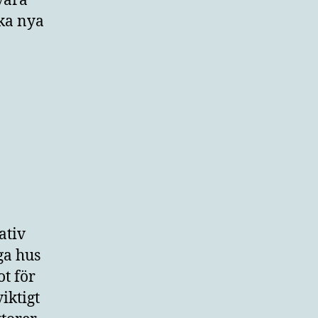
vara
cka nya
ativ
ga hus
ot för
iktigt