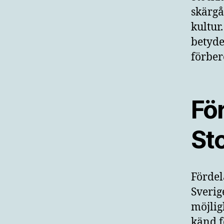
skärgå
kultur
betyde
förber
För
St
Fördel
Sverig
möjlig
känd f