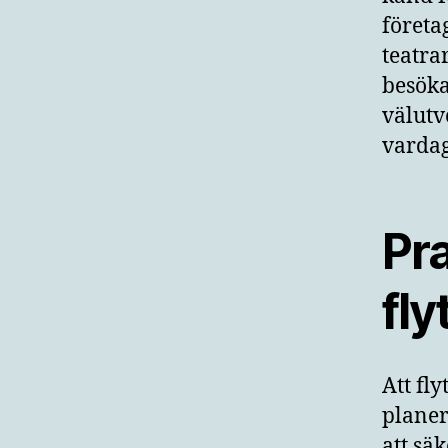
företa
teatra
besöka
välutv
vardag
Pra
fly
Att fl
planer
att säk