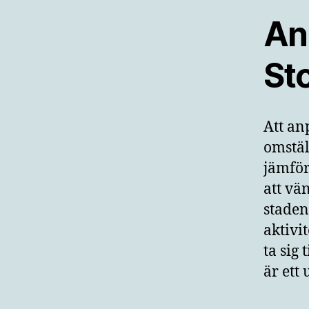
Anp
Sto
Att an
omstäl
jämför
att vä
staden
aktivit
ta sig
är ett