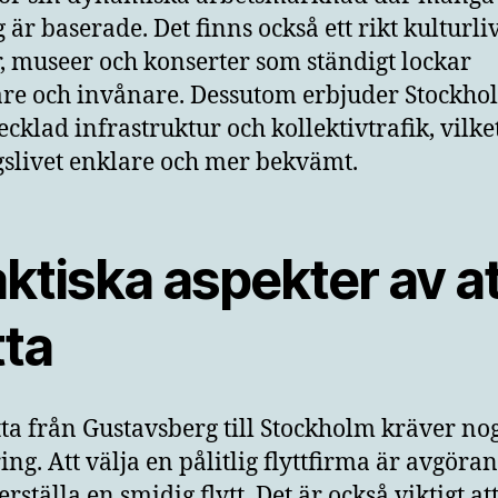
g är baserade. Det finns också ett rikt kulturl
r, museer och konserter som ständigt lockar
re och invånare. Dessutom erbjuder Stockho
ecklad infrastruktur och kollektivtrafik, vilke
slivet enklare och mer bekvämt.
ktiska aspekter av at
tta
ytta från Gustavsberg till Stockholm kräver n
ing. Att välja en pålitlig flyttfirma är avgöra
erställa en smidig flytt. Det är också viktigt att