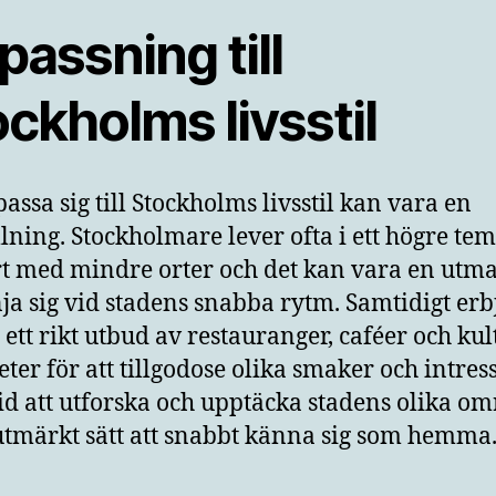
assning till
ckholms livsstil
passa sig till Stockholms livsstil kan vara en
lning. Stockholmare lever ofta i ett högre te
t med mindre orter och det kan vara en utm
nja sig vid stadens snabba rytm. Samtidigt er
 ett rikt utbud av restauranger, caféer och kul
eter för att tillgodose olika smaker och intres
 tid att utforska och upptäcka stadens olika o
 utmärkt sätt att snabbt känna sig som hemma