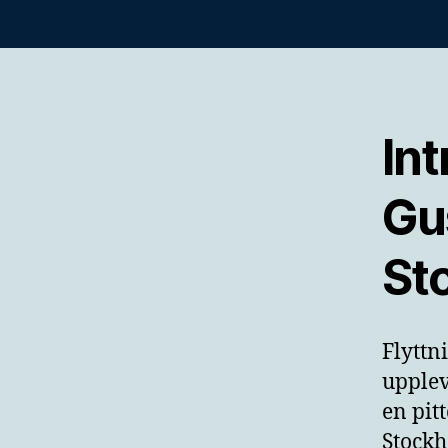
Int
Gus
St
Flyttn
upplev
en pit
Stockh