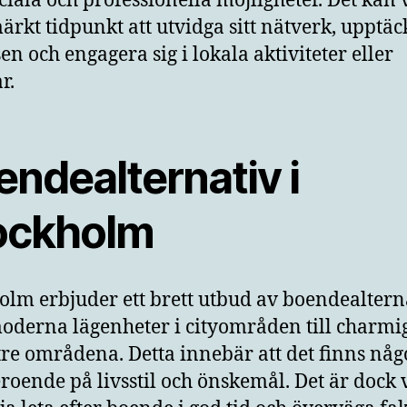
ciala och professionella möjligheter. Det kan 
ärkt tidpunkt att utvidga sitt nätverk, upptä
en och engagera sig i lokala aktiviteter eller
r.
ndealternativ i
ockholm
olm erbjuder ett brett utbud av boendealtern
oderna lägenheter i cityområden till charmi
ttre områdena. Detta innebär att det finns någ
eroende på livsstil och önskemål. Det är dock v