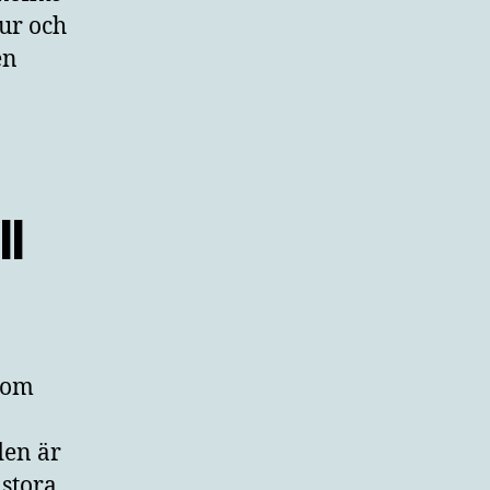
ur och
en
ll
 Som
den är
stora