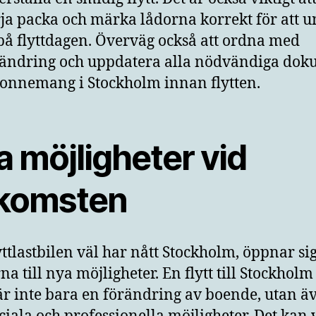
rja packa och märka lådorna korrekt för att 
 på flyttdagen. Överväg också att ordna med
ändring och uppdatera alla nödvändiga do
onnemang i Stockholm innan flytten.
 möjligheter vid
komsten
yttlastbilen väl har nått Stockholm, öppnar si
na till nya möjligheter. En flytt till Stockholm
r inte bara en förändring av boende, utan ä