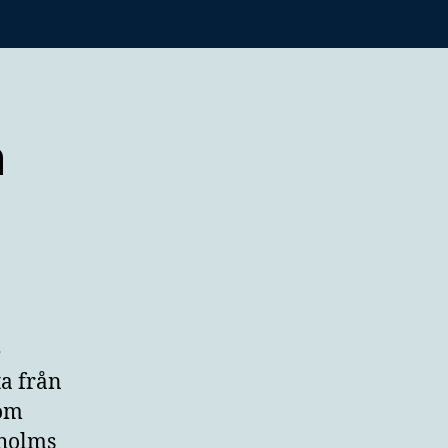
n
e
ta från
som
kholms