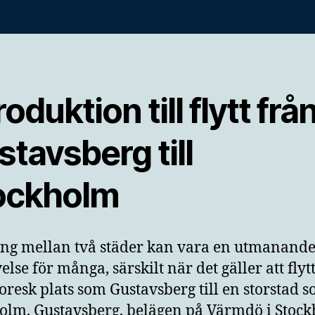
roduktion till flytt frå
tavsberg till
ockholm
ing mellan två städer kan vara en utmanand
else för många, särskilt när det gäller att flyt
toresk plats som Gustavsberg till en storstad 
olm. Gustavsberg, belägen på Värmdö i Stoc