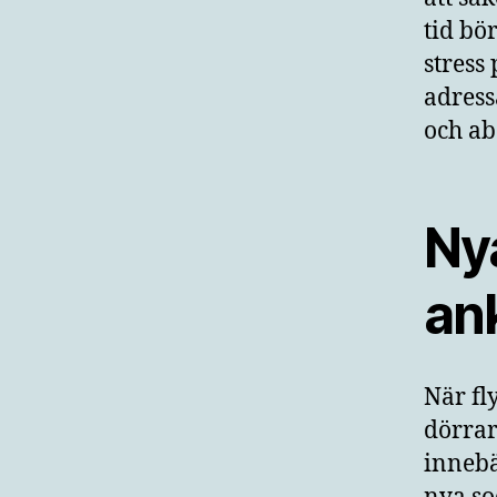
tid bö
stress
adress
och ab
Nya
an
När fl
dörrar
innebä