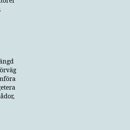
ktorer
.
mängd
förväg
ämföra
getera
lådor,