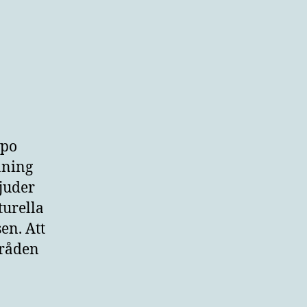
mpo
aning
bjuder
turella
sen. Att
mråden
.