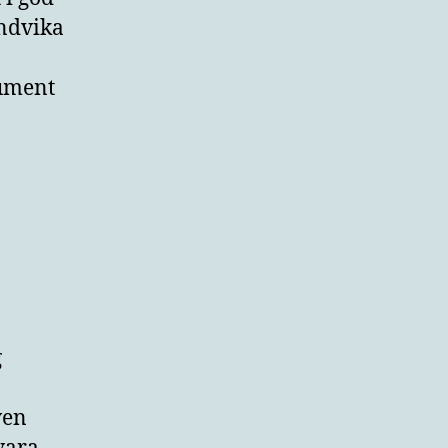
undvika
kument
g
ven